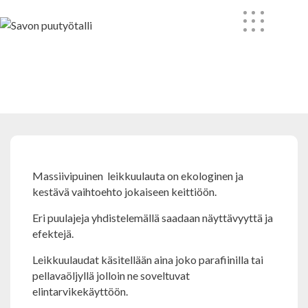
Skip
to
content
Tarve-esineet
Massiivipuinen leikkuulauta on ekologinen ja
kestävä vaihtoehto jokaiseen keittiöön.
Eri puulajeja yhdistelemällä saadaan näyttävyyttä ja
efektejä.
Leikkuulaudat käsitellään aina joko parafiinilla tai
pellavaöljyllä jolloin ne soveltuvat
elintarvikekäyttöön.