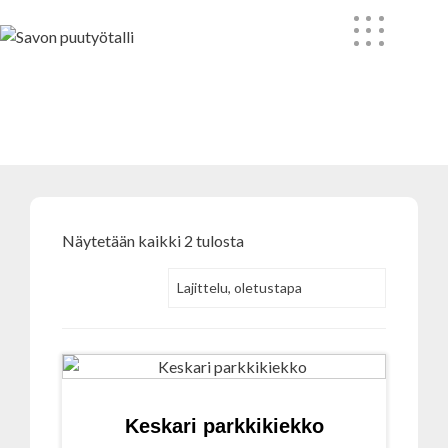
Skip
to
content
Yleinen
Näytetään kaikki 2 tulosta
Keskari parkkikiekko