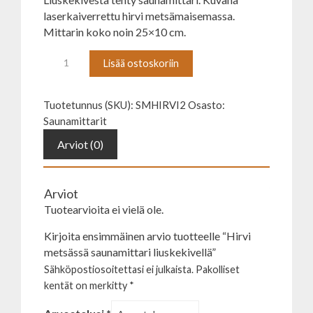
laserkaiverrettu hirvi metsämaisemassa.
Mittarin koko noin 25×10 cm.
Hirvi
Lisää ostoskoriin
metsässä
saunamittari
Tuotetunnus (SKU):
SMHIRVI2
Osasto:
liuskekivellä
Saunamittarit
määrä
Arviot (0)
Arviot
Tuotearvioita ei vielä ole.
Kirjoita ensimmäinen arvio tuotteelle “Hirvi
metsässä saunamittari liuskekivellä”
Sähköpostiosoitettasi ei julkaista.
Pakolliset
kentät on merkitty
*