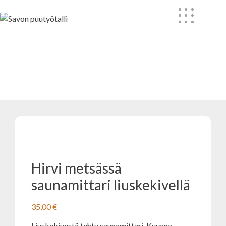
Skip
to
content
Hirvi metsässä saunamittari
liuskekivellä
Hirvi metsässä
saunamittari liuskekivellä
35,00
€
Liuskekivestä tehty saunamittari. Kuvana