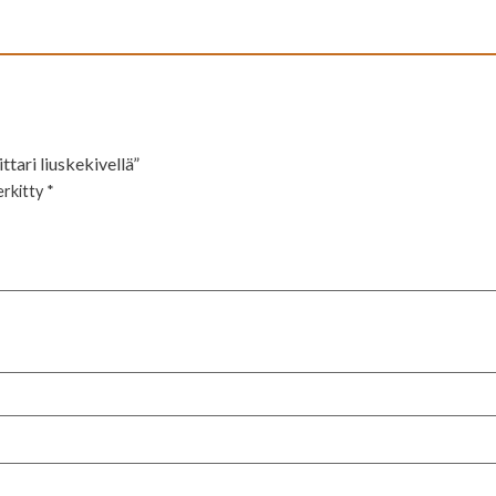
tari liuskekivellä”
erkitty
*