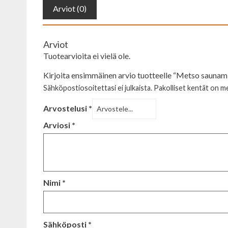
Arviot (0)
Arviot
Tuotearvioita ei vielä ole.
Kirjoita ensimmäinen arvio tuotteelle “Metso saunamit
Sähköpostiosoitettasi ei julkaista.
Pakolliset kentät on m
Arvostelusi
*
Arviosi
*
Nimi
*
Sähköposti
*