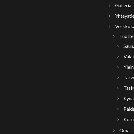
Galleria
Yhteysti
Verkkok
Tuotte
Saun
Vala
Ylei
Tarv
Task
Kynä
Paid
Koru
Oma Ti