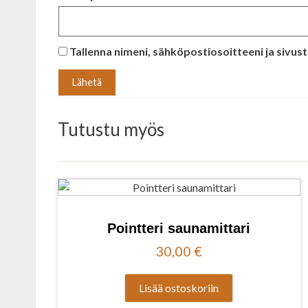
Tallenna nimeni, sähköpostiosoitteeni ja sivu
Tutustu myös
Pointteri saunamittari
30,00
€
Lisää ostoskoriin