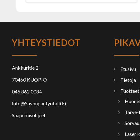
YHTEYSTIEDOT
PIKA
Ankkuritie 2
Etusivu
70460 KUOPIO
Tietoja
Tuotteet
045 862 0084
Huonek
Info@savonpuutyotalli.fi
Tarve-
Saapumisohjeet
Sorvau
Laser 