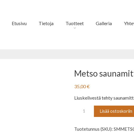
info@savonpuutyotalli.fi
Etusivu
Tietoja
Tuotteet
Galleria
Yhte
lä
Metso saunamitta
35,00
€
Liuskelivestä tehty saunamit
Metso
Lisää ostoskoriin
saunamittari
liuskekivellä
Tuotetunnus (SKU):
SMMETS
määrä