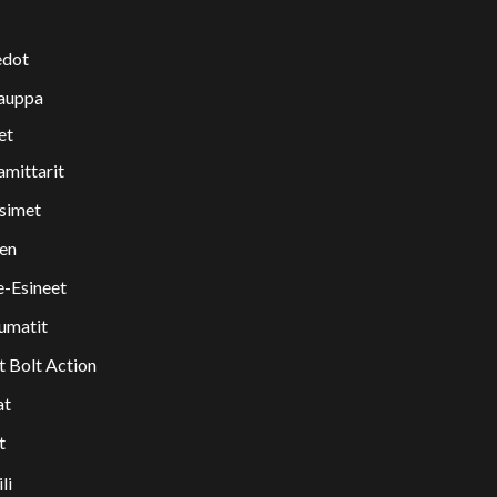
edot
auppa
et
amittarit
isimet
nen
e-Esineet
umatit
t Bolt Action
at
t
li