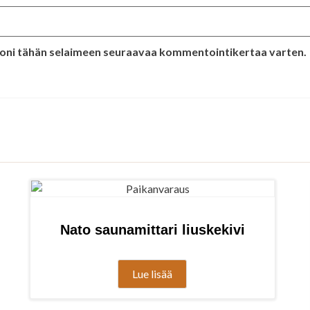
stoni tähän selaimeen seuraavaa kommentointikertaa varten.
Nato saunamittari liuskekivi
Lue lisää