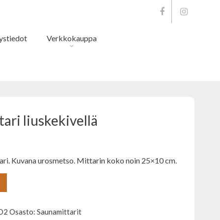
045 862 0084
ystiedot
Verkkokauppa
ri liuskekivellä
tari. Kuvana urosmetso. Mittarin koko noin 25×10 cm.
O2
Osasto:
Saunamittarit