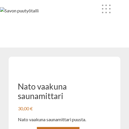
Skip
to
content
Nato vaakuna saunamittari
Nato vaakuna
saunamittari
30,00
€
Nato vaakuna saunamittari puusta.