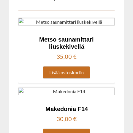
Metso saunamittari
liuskekivellä
35,00
€
Lisää ostoskoriin
Makedonia F14
30,00
€