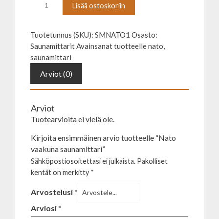
Nato
Lisää ostoskoriin
vaakuna
saunamittari
Tuotetunnus (SKU):
SMNATO1
Osasto:
määrä
Saunamittarit
Avainsanat tuotteelle
nato
,
saunamittari
Arviot (0)
Arviot
Tuotearvioita ei vielä ole.
Kirjoita ensimmäinen arvio tuotteelle “Nato
vaakuna saunamittari”
Sähköpostiosoitettasi ei julkaista.
Pakolliset
kentät on merkitty
*
Arvostelusi
*
Arviosi
*