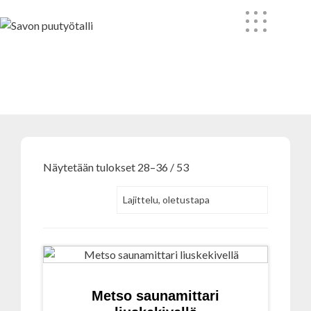
Skip
to
content
Kauppa
Näytetään tulokset 28–36 / 53
Metso saunamittari