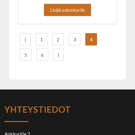
Lisää ostoskoriin
⟨
1
2
3
4
5
6
⟩
YHTEYSTIEDOT
Ankkuritie 2